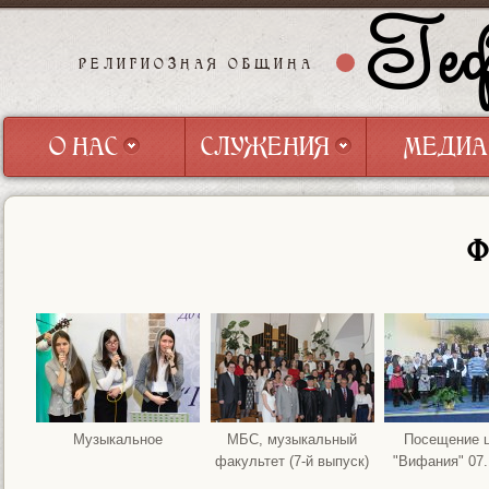
Геф
РЕЛИГИОЗНАЯ ОБЩИНА
О НАС
СЛУЖЕНИЯ
МЕДИА
О НАС
СЛУЖЕНИЯ
МЕДИА
Ф
Музыкальное
МБС, музыкальный
Посещение ц
факультет (7-й выпуск)
"Вифания" 07.