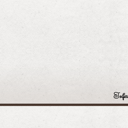
Гефси