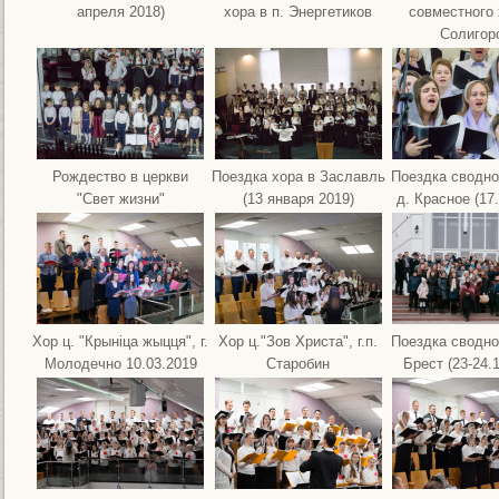
апреля 2018)
хора в п. Энергетиков
совместного 
Солигор
Рождество в церкви
Поездка хора в Заславль
Поездка сводно
"Свет жизни"
(13 января 2019)
д. Красное (17
Хор ц. "Крынiца жыцця", г.
Хор ц."Зов Христа", г.п.
Поездка сводно
Молодечно 10.03.2019
Старобин
Брест (23-24.1