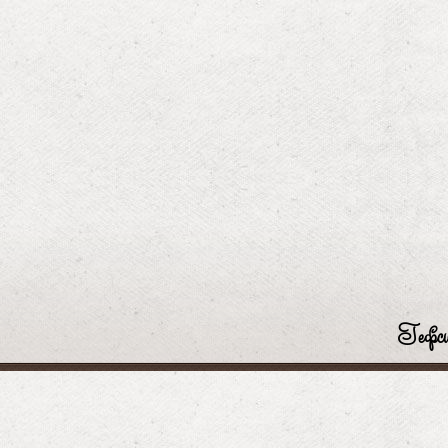
Гефси