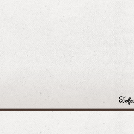
Гефси