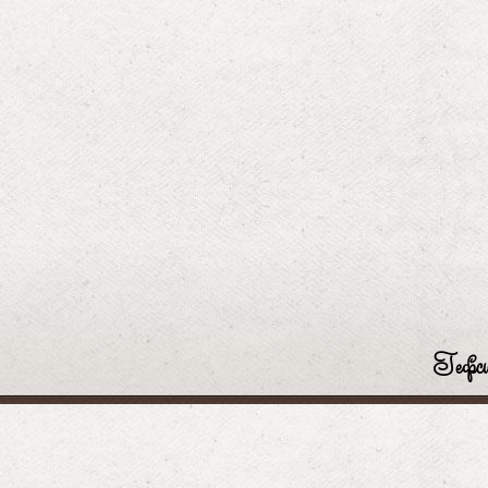
Гефси