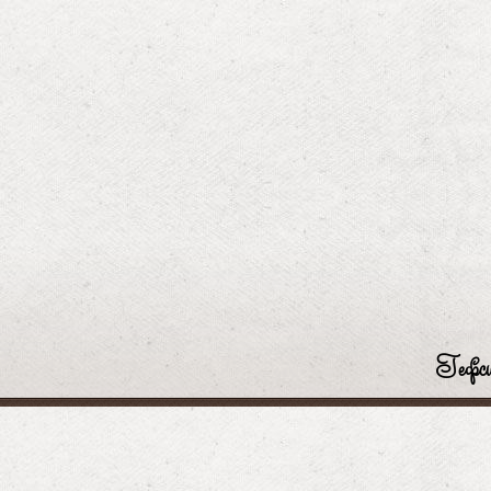
Гефси