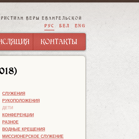
ХРИСТИАН ВЕРЫ ЕВАНГЕЛЬСКОЙ
НСЛЯЦИЯ
КОНТАКТЫ
РУС
БЕЛ
ENG
НСЛЯЦИЯ
КОНТАКТЫ
2018)
СЛУЖЕНИЯ
РУКОПОЛОЖЕНИЯ
ДЕТИ
КОНФЕРЕНЦИИ
РАЗНОЕ
ВОДНЫЕ КРЕЩЕНИЯ
МИССИОНЕРСКОЕ СЛУЖЕНИЕ