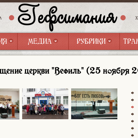
Гефсимания
А
ИЯ
МЕДИА
РУБРИКИ
ТРА
ИЯ
МЕДИА
РУБРИКИ
ТРА
щение церкви "Вефиль" (25 ноября 