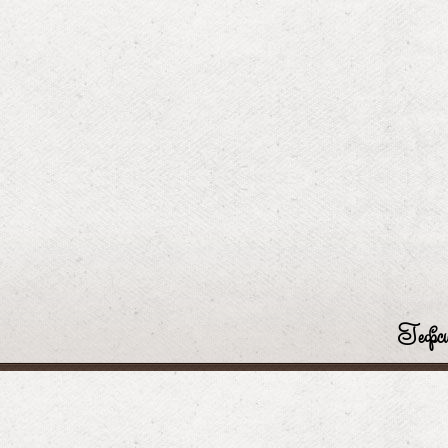
Гефси