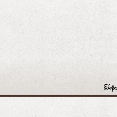
Гефси