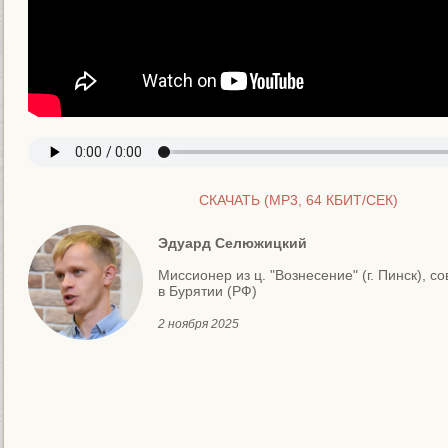
СКАЧАТЬ (MP3, 64 КБИТ/СЕК)
Эдуард Селюжицкий
Миссионер из ц. "Вознесение" (г. Пинск), 
в Бурятии (РФ)
2 ноября 2025