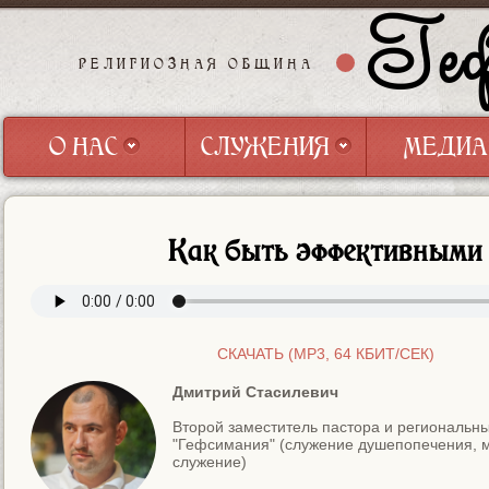
Геф
РЕЛИГИОЗНАЯ ОБЩИНА
О НАС
СЛУЖЕНИЯ
МЕДИА
О НАС
СЛУЖЕНИЯ
МЕДИА
Как быть эффективными
СКАЧАТЬ (MP3, 64 КБИТ/СЕК)
Дмитрий Стасилевич
Второй заместитель пастора и региональны
"Гефсимания" (служение душепопечения, 
служение)