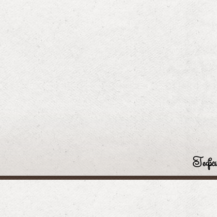
Гефси