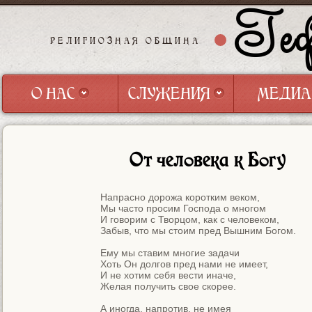
Геф
РЕЛИГИОЗНАЯ ОБЩИНА
О НАС
СЛУЖЕНИЯ
МЕДИА
О НАС
СЛУЖЕНИЯ
МЕДИА
От человека к Богу
Напрасно дорожа коротким веком,

Мы часто просим Господа о многом

И говорим с Творцом, как с человеком,

Забыв, что мы стоим пред Вышним Богом.

Ему мы ставим многие задачи

Хоть Он долгов пред нами не имеет,

И не хотим себя вести иначе,

Желая получить свое скорее.

А иногда, напротив, не имея
