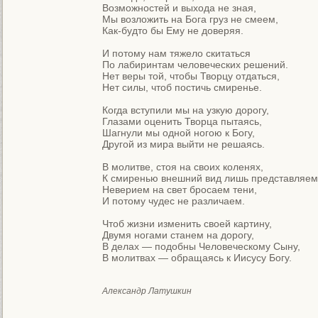
Возможностей и выхода не зная,

Мы возложить на Бога груз не смеем,

Как-будто бы Ему не доверяя.

И потому нам тяжело скитаться

По лабиринтам человеческих решений.

Нет веры той, чтобы Творцу отдаться,

Нет силы, чтоб постичь смиренье.

Когда вступили мы на узкую дорогу,

Глазами оценить Творца пытаясь,

Шагнули мы одной ногою к Богу,

Другой из мира выйти не решаясь.

В молитве, стоя на своих коленях,

К смиренью внешний вид лишь представляем.
Неверием на свет бросаем тени,

И потому чудес не различаем.

Чтоб жизни изменить своей картину,

Двумя ногами станем на дорогу,

В делах — подобны Человеческому Сыну,

В молитвах — обращаясь к Иисусу Богу.
Александр Латушкин