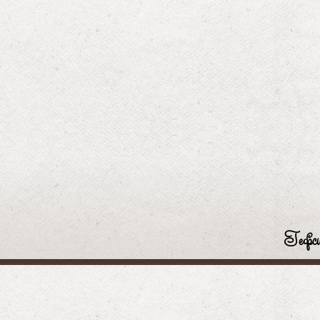
Гефси