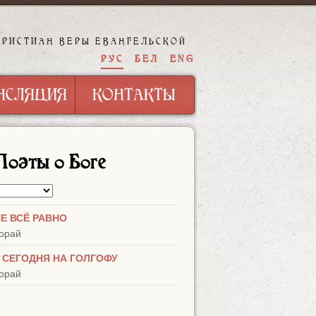
ХРИСТИАН ВЕРЫ ЕВАНГЕЛЬСКОЙ
НСЛЯЦИЯ
КОНТАКТЫ
РУС
БЕЛ
ENG
НСЛЯЦИЯ
КОНТАКТЫ
Поэты о Боге
НЕ ВСЁ РАВНО
орай
 СЕГОДНЯ НА ГОЛГОФУ
орай