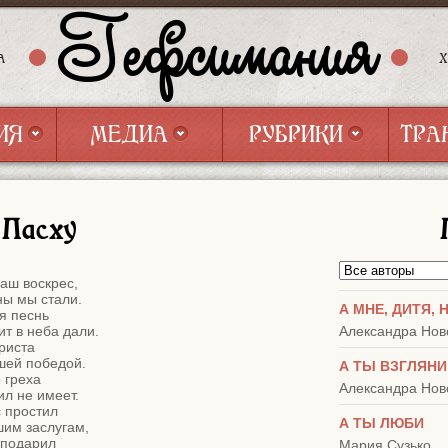
Гефсимания
А
ИЯ
МЕДИА
РУБРИКИ
ТРА
ИЯ
МЕДИА
РУБРИКИ
ТРА
 Пасху
аш воскрес,

ы мы стали.

А МНЕ, ДИТЯ, 
 песнь

ит в неба дали.

Александра Нов
иста

ей победой.

А ТЫ ВЗГЛЯНИ
 греха

Александра Нов
л не имеет.

 простил

А ТЫ ЛЮБИ
им заслугам,

подарил

Мария Сузько