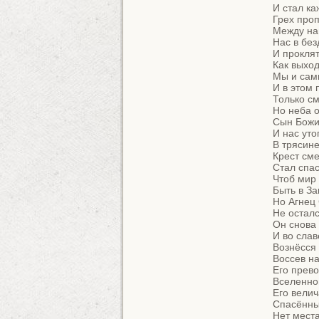
И стал ка
Грех проп
Между нам
Нас в без
И проклят
Как выход
Мы и сами
И в этом п
Только см
Но неба ос
Сын Божи
И нас уто
В трясине
Крест сме
Стал спас
Чтоб мир 
Быть в За
Но Агнец 
Не осталс
Он снова 
И во слав
Вознёсся 
Воссев на
Его прево
Вселенной
Его велич
Спасённых
Нет места