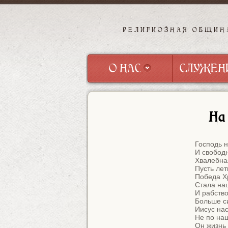
РЕЛИГИОЗНАЯ ОБЩИН
О НАС
СЛУЖЕН
О НАС
СЛУЖЕН
На
Господь н
И свободн
Хвалебная
Пусть лет
Победа Хр
Стала наш
И рабство
Больше си
Иисус нас
Не по наш
Он жизнь 