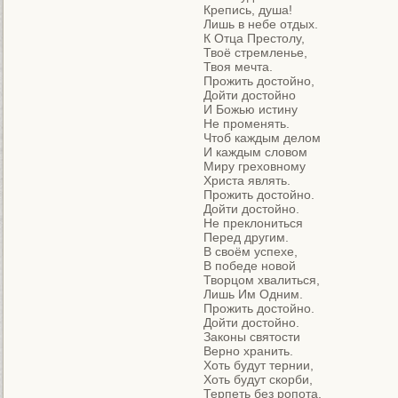
Крепись, душа!

Лишь в небе отдых.

К Отца Престолу,

Твоё стремленье,

Твоя мечта.

Прожить достойно,

Дойти достойно

И Божью истину 

Не променять.

Чтоб каждым делом

И каждым словом

Миру греховному 

Христа являть.

Прожить достойно.

Дойти достойно.

Не преклониться 

Перед другим.

В своём успехе,

В победе новой

Творцом хвалиться,

Лишь Им Одним.

Прожить достойно.

Дойти достойно.

Законы святости 

Верно хранить.

Хоть будут тернии,

Хоть будут скорби,

Терпеть без ропота, 
