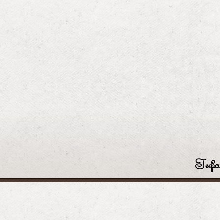
Гефси