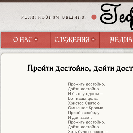
Геф
РЕЛИГИОЗНАЯ ОБЩИНА
О НАС
СЛУЖЕНИЯ
МЕДИА
О НАС
СЛУЖЕНИЯ
МЕДИА
Пройти достойно, дойти дос
Прожить достойно,

Дойти достойно

И быть угодным –

Вот наша цель.

Христос Святою

Омыл нас Кровью,

Принёс свободу

И дал завет:

Прожить достойно.

Дойти достойно.

Хоть будет сложно –
