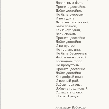
Довольным быть.

Прожить достойно,

Дойти достойно.

Не быть суровым,

И не судить.

Любовью искренней,

Безусловной,

Как Иисус учил,

Всех любить.

Прожить достойно.

Дойти достойно

И на пустое

Не тратить дни.

Не быть беспечным,

Чтоб в неге сонной

Господень голос

Не пропустить.

Прожить достойно.

Дойти достойно.

Как добрый воин 

И верный раб,

Забыв невзгоды,

Войдя в град новый,

Услышать слово: 

«Тебе Я рад!»
Анастасия Боборико