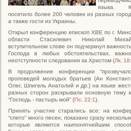
переводчик
языка. К
посетило более 200 человек из разных город
а также гости из Украины.
Открыл конференцию епископ ХВЕ по г. Минс
области Стасилевич Николай Миха
вступительном слове он подчеркнул важность
Господа в любых обстоятельствах, важн
неотступности следования за Христом (
Лк. 18
В продолжение конференции “прозвучало
проповедей молодых братьев (Ан Констант
Олег, Шпигель Анатолий и др.) на языке жест
разных сторон раскрывали основную тему 
“Господь - пастырь мой” (
Пс. 22:1
).
Принять участие старались все: на конф
“спето” много песен, показано сразу нескольк
которые являются наипонятнейшим спосо