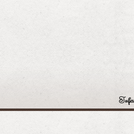
Гефси