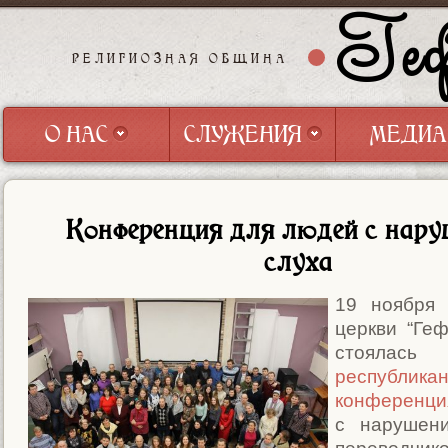
Геф
РЕЛИГИОЗНАЯ ОБЩИНА
О НАС
СЛУЖЕНИЯ
МЕДИА
О НАС
СЛУЖЕНИЯ
МЕДИА
Конференция для людей с нар
слуха
19 ноября 
церкви “Геф
стоялась
республикан
конференци
с наруше­н