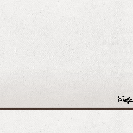
Гефси