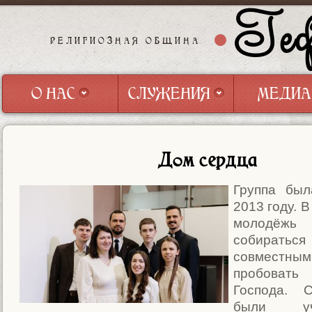
Геф
РЕЛИГИОЗНАЯ ОБЩИНА
О НАС
СЛУЖЕНИЯ
МЕДИА
О НАС
СЛУЖЕНИЯ
МЕДИА
Дом сердца
Группа был
2013 году. В
молодёж
собир
совместны
пробовать 
Господа. 
были у